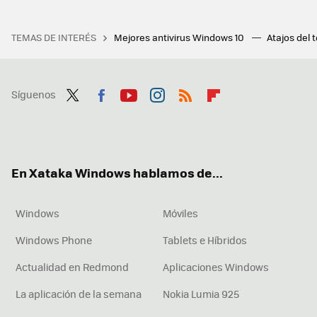
TEMAS DE INTERÉS
Mejores antivirus Windows 10
Atajos del 
Síguenos
Twit
Fac
You
Inst
RSS
Flip
ter
ebo
tub
agr
boa
ok
e
am
rd
En Xataka Windows hablamos de...
Windows
Móviles
Windows Phone
Tablets e Híbridos
Actualidad en Redmond
Aplicaciones Windows
La aplicación de la semana
Nokia Lumia 925