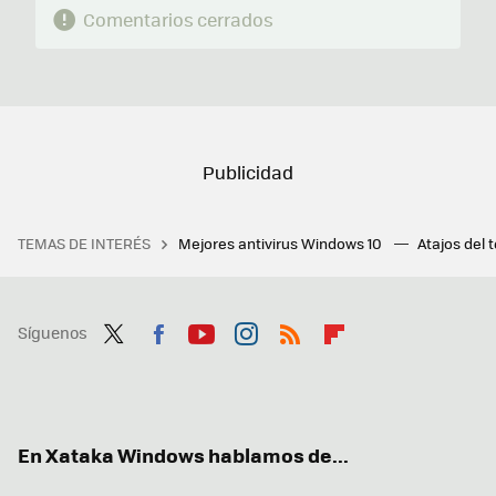
Comentarios cerrados
TEMAS DE INTERÉS
Mejores antivirus Windows 10
Atajos del 
Síguenos
Twit
Fac
You
Inst
RSS
Flip
ter
ebo
tub
agr
boa
ok
e
am
rd
En Xataka Windows hablamos de...