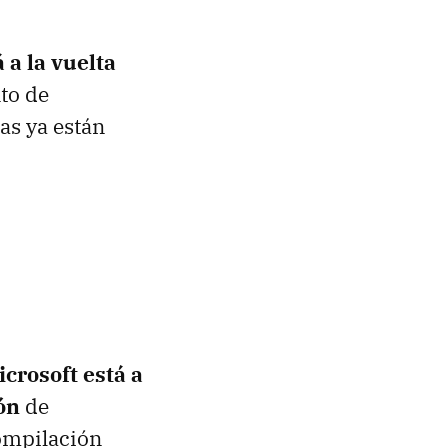
a la vuelta
to de
as ya están
icrosoft está a
ón
de
compilación