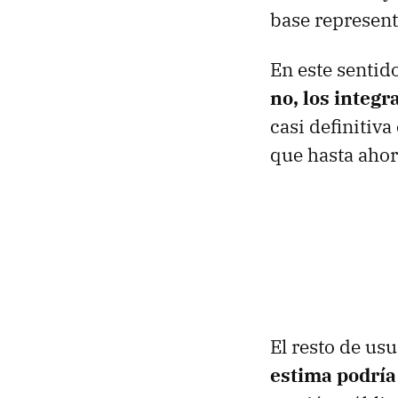
base represent
En este sentid
no, los integ
casi definitiv
que hasta aho
El resto de us
estima podría 