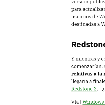
versión pública
para actualiza
usuarios de Wi
destinadas a 
Redstone
Y mientras y c
comenzarían, u
relativas a l
llegaría a fin
Redstone 3
. _
Vía |
Windows 