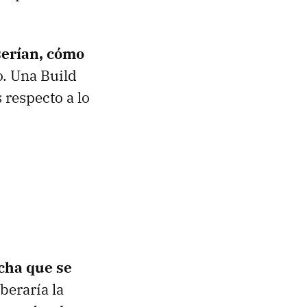
 serían, cómo
o. Una Build
 respecto a lo
cha que se
iberaría la