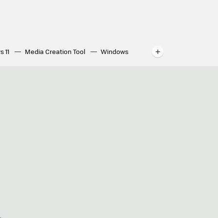
s 11
Media Creation Tool
Windows
indows
WhatsApp para ordenador