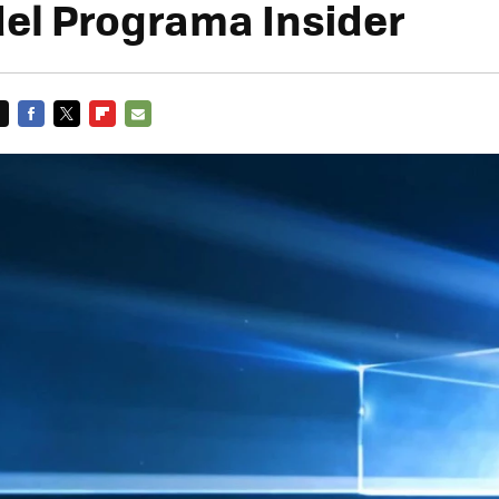
del Programa Insider
FACEBOOK
TWITTER
FLIPBOARD
E-
MAIL