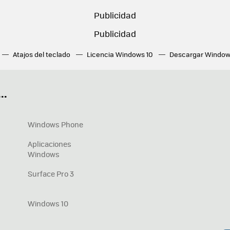
Atajos del teclado
Licencia Windows 10
Descargar Window
ué tarjeta gráfica tengo
Fórmulas Excel
DirectX
Fondos W
OneDrive
Nuevos Surface
..
Windows Phone
Aplicaciones
Windows
Surface Pro 3
Windows 10