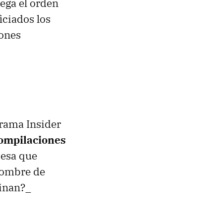
lega el orden
iciados los
iones
grama Insider
compilaciones
 esa que
 nombre de
cinan?_