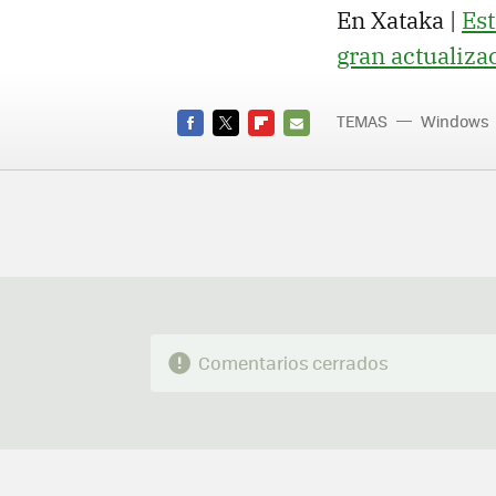
En Xataka |
Est
gran actualiza
TEMAS
Windows
FACEBOOK
TWITTER
FLIPBOARD
E-
MAIL
Comentarios cerrados