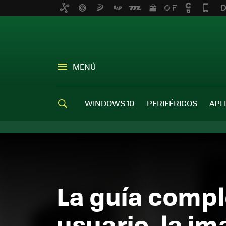
MENÚ
WINDOWS 10
PERIFÉRICOS
APL
La guía compl
usuario, la im