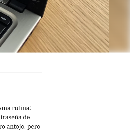
sma rutina:
ntraseña de
o antojo, pero