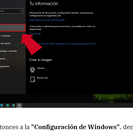
onces a la
"Configuración de Windows"
, de