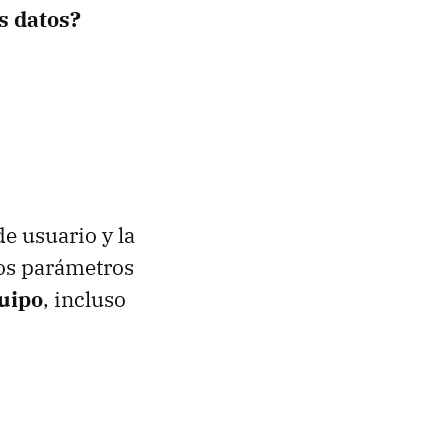
s datos?
e usuario y la
os parámetros
quipo
, incluso