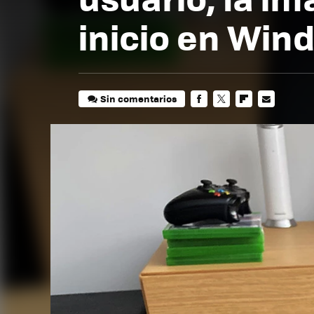
inicio en Win
Sin comentarios
FACEBOOK
TWITTER
FLIPBOARD
E-
MAIL