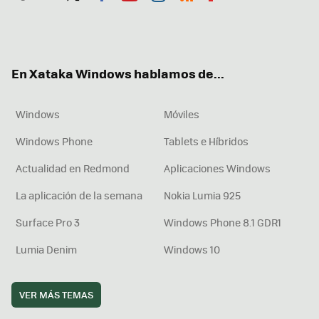
Twit
Fac
You
Inst
RSS
Flip
ter
ebo
tub
agr
boa
ok
e
am
rd
En Xataka Windows hablamos de...
Windows
Móviles
Windows Phone
Tablets e Híbridos
Actualidad en Redmond
Aplicaciones Windows
La aplicación de la semana
Nokia Lumia 925
Surface Pro 3
Windows Phone 8.1 GDR1
Lumia Denim
Windows 10
VER MÁS TEMAS