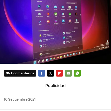
2 comentarios
FACEBOOK
TWITTER
FLIPBOARD
E-
WHATSAPP
MAIL
10 Septiembre 2021