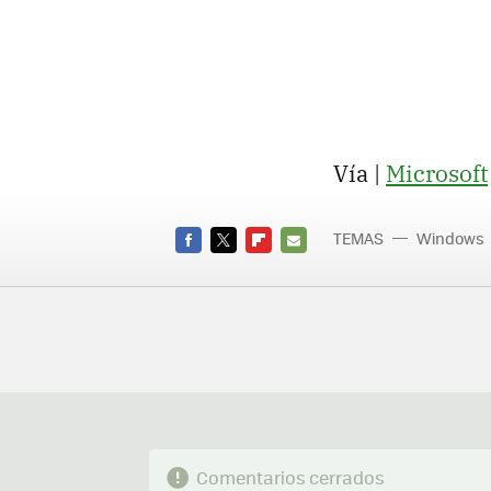
Vía |
Microsoft
TEMAS
Windows
FACEBOOK
TWITTER
FLIPBOARD
E-
MAIL
Comentarios cerrados