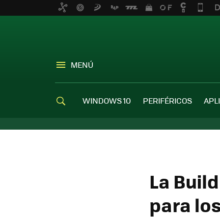
MENÚ
WINDOWS 10
PERIFÉRICOS
APL
La Buil
para los