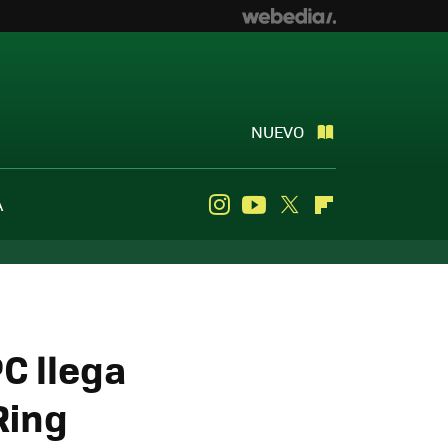
NUEVO
A
Instagram
Youtube
Twitter
Flipboard
C llega
Ring