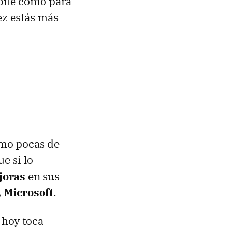
bile como para
ez estás más
omo pocas de
ue si lo
joras
en sus
, Microsoft
.
hoy toca