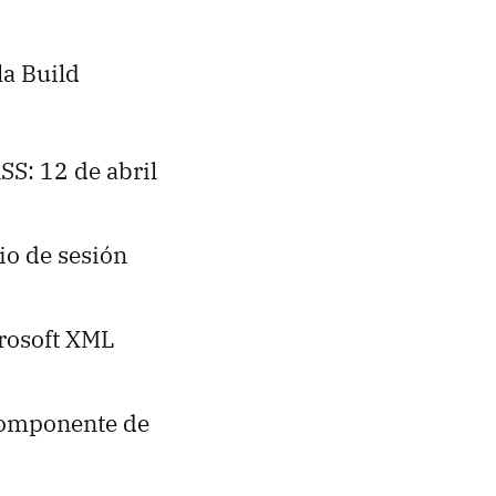
la Build
SS: 12 de abril
io de sesión
crosoft XML
 componente de