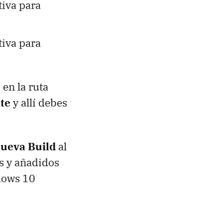
tiva para
tiva para
en la ruta
te
y allí debes
nueva Build
al
s y añadidos
dows 10