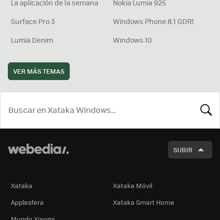
La aplicación de la semana
Nokia Lumia 925
Surface Pro 3
Windows Phone 8.1 GDR1
Lumia Denim
Windows 10
VER MÁS TEMAS
BUSCA
SUBIR
Xataka
Xataka Móvil
Applesfera
Xataka Smart Home
Mundo Xiaomi