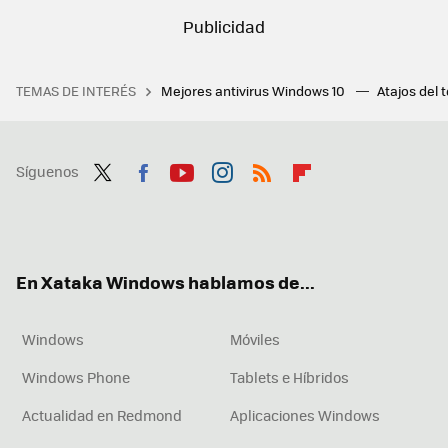
TEMAS DE INTERÉS
Mejores antivirus Windows 10
Atajos del 
Síguenos
Twit
Fac
You
Inst
RSS
Flip
ter
ebo
tub
agr
boa
ok
e
am
rd
En Xataka Windows hablamos de...
Windows
Móviles
Windows Phone
Tablets e Híbridos
Actualidad en Redmond
Aplicaciones Windows