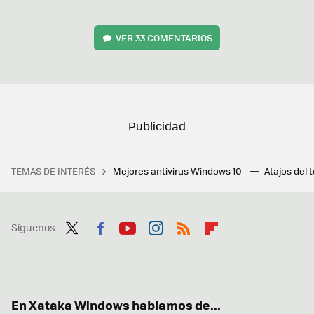
VER
33 COMENTARIOS
TEMAS DE INTERÉS
Mejores antivirus Windows 10
Atajos del 
Síguenos
Twit
Fac
You
Inst
RSS
Flip
ter
ebo
tub
agr
boa
ok
e
am
rd
En Xataka Windows hablamos de...