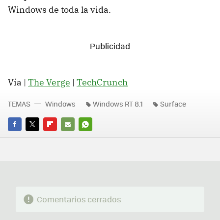
Windows de toda la vida.
Vía |
The Verge
|
TechCrunch
TEMAS
Windows
Windows RT 8.1
Surface
FACEBOOK
TWITTER
FLIPBOARD
E-
WHATSAPP
MAIL
Comentarios cerrados