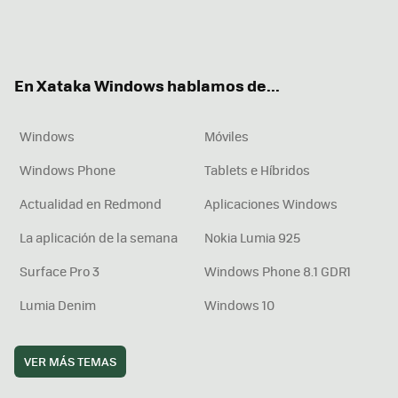
Twit
Fac
You
Inst
RSS
Flip
ter
ebo
tub
agr
boa
ok
e
am
rd
En Xataka Windows hablamos de...
Windows
Móviles
Windows Phone
Tablets e Híbridos
Actualidad en Redmond
Aplicaciones Windows
La aplicación de la semana
Nokia Lumia 925
Surface Pro 3
Windows Phone 8.1 GDR1
Lumia Denim
Windows 10
VER MÁS TEMAS