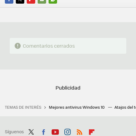
FACEBOOK
TWITTER
FLIPBOARD
E-
WHATSAPP
MAIL
Comentarios cerrados
TEMAS DE INTERÉS
Mejores antivirus Windows 10
Atajos del 
Síguenos