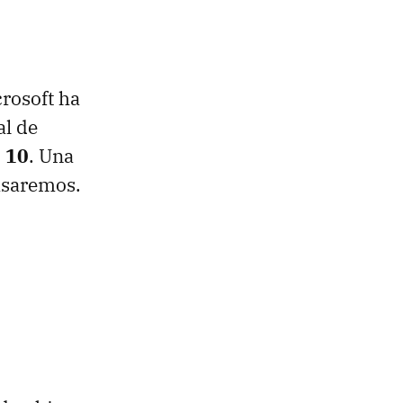
crosoft ha
al de
 10
. Una
asaremos.