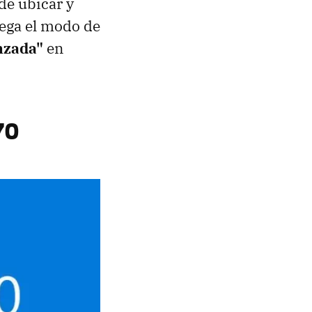
de ubicar y
lega el modo de
anzada"
en
70