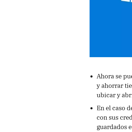
Ahora se pu
y ahorrar ti
ubicar y abr
En el caso d
con sus cre
guardados 