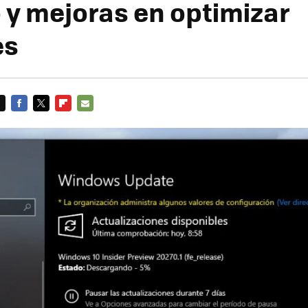
o y mejoras en optimizar
es
FACEBOOK
TWITTER
FLIPBOARD
E-
MAIL