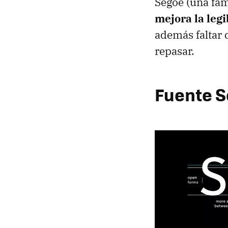
Segoe (una fam
mejora la legi
además faltar 
repasar.
Fuente S