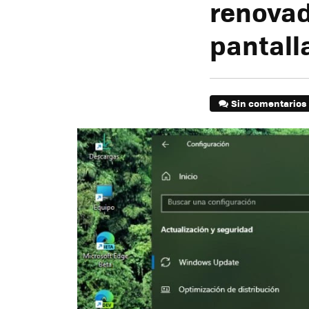
renovad
pantall
Sin comentarios