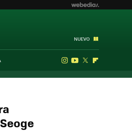
NUEVO
A
Instagram
Youtube
Twitter
Flipboard
ra
a Seoge