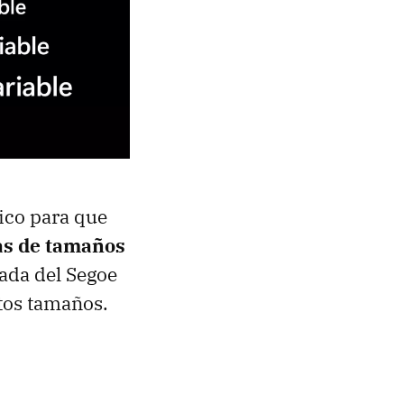
tico para que
as de tamaños
vada del Segoe
ntos tamaños.