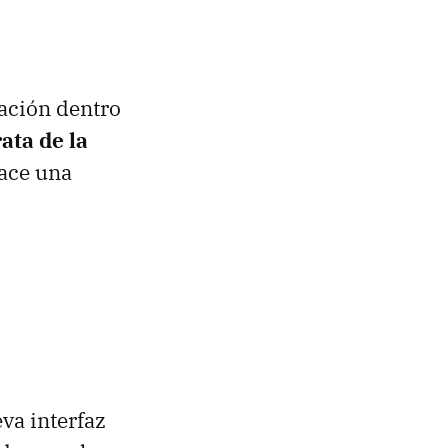
ación dentro
rata de la
ace una
va interfaz