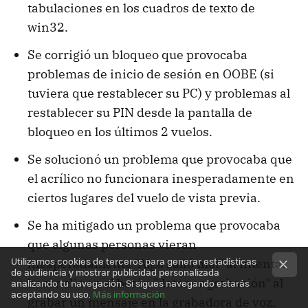
tabulaciones en los cuadros de texto de
win32.
Se corrigió un bloqueo que provocaba
problemas de inicio de sesión en OOBE (si
tuviera que restablecer su PC) y problemas al
restablecer su PIN desde la pantalla de
bloqueo en los últimos 2 vuelos.
Se solucionó un problema que provocaba que
el acrílico no funcionara inesperadamente en
ciertos lugares del vuelo de vista previa.
Se ha mitigado un problema que provocaba
que algunas personas vieran
Utilizamos cookies de terceros para generar estadísticas
inesperadamente "Algo salió mal" al intentar
de audiencia y mostrar publicidad personalizada
hacer clic en el botón "detener grabación" al
analizando tu navegación. Si sigues navegando estarás
aceptando su uso.
Más información
grabar un mensaje en la grabadora de voz.