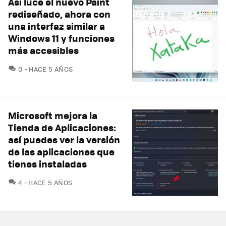
Así luce el nuevo Paint
rediseñado, ahora con
una interfaz similar a
Windows 11 y funciones
más accesibles
COMENTARIOS
0
HACE 5 AÑOS
Microsoft mejora la
Tienda de Aplicaciones:
así puedes ver la versión
de las aplicaciones que
tienes instaladas
COMENTARIOS
4
HACE 5 AÑOS