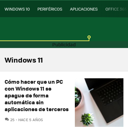
WINDOWS 10
PERIFÉRICOS
APLICACIONES
OFFICE 365
Windows 11
Cómo hacer que un PC
con Windows 11 se
apague de forma
automática sin
aplicaciones de terceros
COMENTARIOS
25
HACE 5 AÑOS