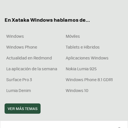
ter
ebo
tub
agr
boa
ok
e
am
rd
En Xataka Windows hablamos de...
Windows
Móviles
Windows Phone
Tablets e Híbridos
Actualidad en Redmond
Aplicaciones Windows
La aplicación de la semana
Nokia Lumia 925
Surface Pro 3
Windows Phone 8.1 GDR1
Lumia Denim
Windows 10
VER MÁS TEMAS