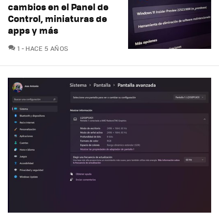
cambios en el Panel de
Control, miniaturas de
apps y más
COMENTARIOS
1
HACE 5 AÑOS