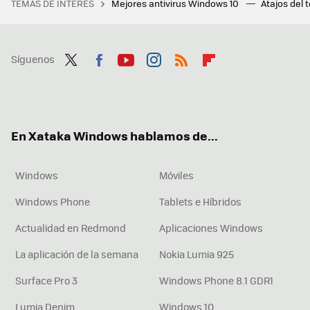
TEMAS DE INTERÉS
Mejores antivirus Windows 10
Atajos del 
Síguenos
Twit
Fac
You
Inst
RSS
Flip
ter
ebo
tub
agr
boa
ok
e
am
rd
En Xataka Windows hablamos de...
Windows
Móviles
Windows Phone
Tablets e Híbridos
Actualidad en Redmond
Aplicaciones Windows
La aplicación de la semana
Nokia Lumia 925
Surface Pro 3
Windows Phone 8.1 GDR1
Lumia Denim
Windows 10