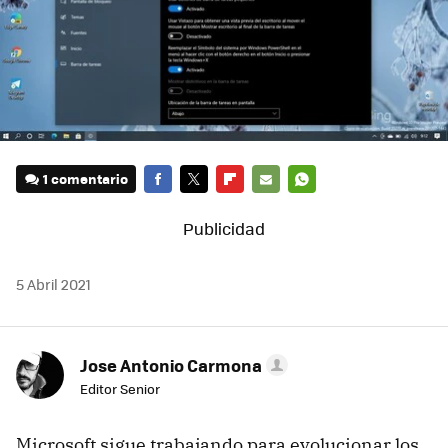
1 comentario
FACEBOOK
TWITTER
FLIPBOARD
E-
WHATSAPP
MAIL
5 Abril 2021
Jose Antonio Carmona
Editor Senior
Microsoft sigue trabajando para evolucionar los