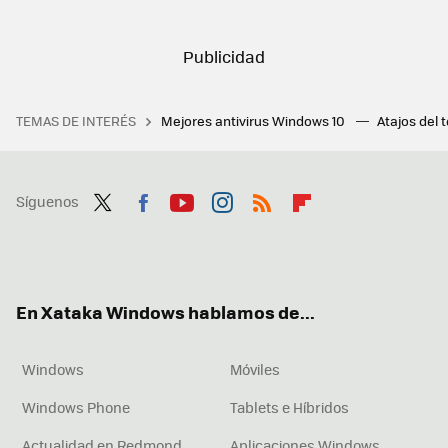
TEMAS DE INTERÉS
Mejores antivirus Windows 10
Atajos del 
Síguenos
Twit
Fac
You
Inst
RSS
Flip
ter
ebo
tub
agr
boa
ok
e
am
rd
En Xataka Windows hablamos de...
Windows
Móviles
Windows Phone
Tablets e Híbridos
Actualidad en Redmond
Aplicaciones Windows