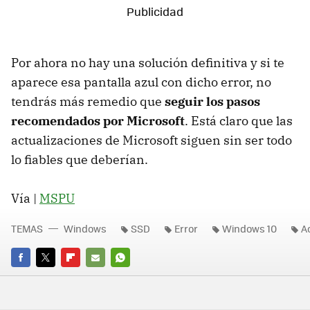
Por ahora no hay una solución definitiva y si te
aparece esa pantalla azul con dicho error, no
tendrás más remedio que
seguir los pasos
recomendados por Microsoft
. Está claro que las
actualizaciones de Microsoft siguen sin ser todo
lo fiables que deberían.
Vía |
MSPU
TEMAS
Windows
SSD
Error
Windows 10
A
FACEBOOK
TWITTER
FLIPBOARD
E-
WHATSAPP
MAIL