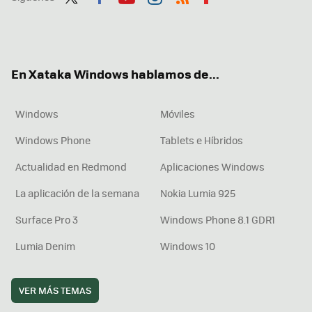
Twit
Fac
You
Inst
RSS
Flip
ter
ebo
tub
agr
boa
ok
e
am
rd
En Xataka Windows hablamos de...
Windows
Móviles
Windows Phone
Tablets e Híbridos
Actualidad en Redmond
Aplicaciones Windows
La aplicación de la semana
Nokia Lumia 925
Surface Pro 3
Windows Phone 8.1 GDR1
Lumia Denim
Windows 10
VER MÁS TEMAS