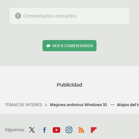
Comentarios cerrados
VER
6 COMENTARIOS
TEMAS DE INTERÉS
Mejores antivirus Windows 10
Atajos del 
Síguenos
Twit
Fac
You
Inst
RSS
Flip