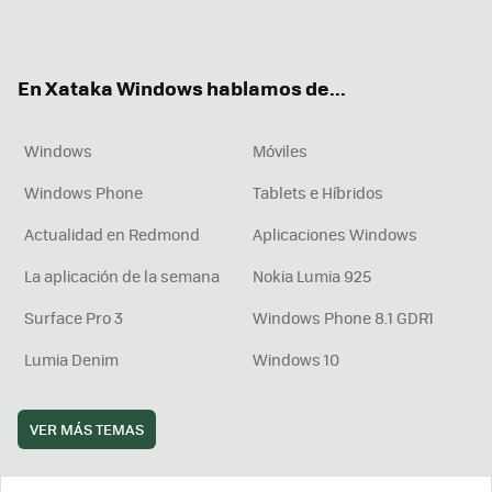
ter
ebo
tub
agr
boa
ok
e
am
rd
En Xataka Windows hablamos de...
Windows
Móviles
Windows Phone
Tablets e Híbridos
Actualidad en Redmond
Aplicaciones Windows
La aplicación de la semana
Nokia Lumia 925
Surface Pro 3
Windows Phone 8.1 GDR1
Lumia Denim
Windows 10
VER MÁS TEMAS