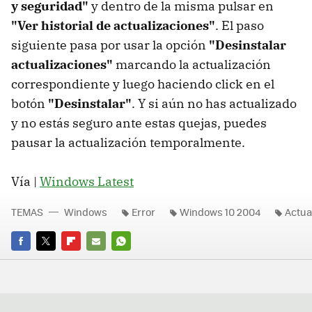
y seguridad"
y dentro de la misma pulsar en
"Ver historial de actualizaciones"
. El paso
siguiente pasa por usar la opción
"Desinstalar
actualizaciones"
marcando la actualización
correspondiente y luego haciendo click en el
botón
"Desinstalar"
. Y si aún no has actualizado
y no estás seguro ante estas quejas, puedes
pausar la actualización temporalmente.
Vía |
Windows Latest
TEMAS
Windows
Error
Windows 10 2004
Actua
FACEBOOK
TWITTER
FLIPBOARD
E-
WHATSAPP
MAIL