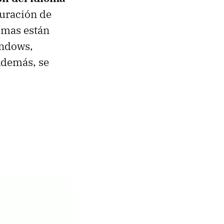
guración de
omas están
indows,
Además, se