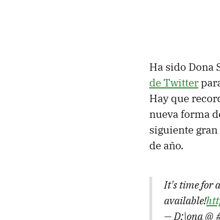
Ha sido Dona S
de Twitter
para
Hay que recor
nueva forma de
siguiente gran
de año.
It's time for
available!
ht
— D:\ona @ 