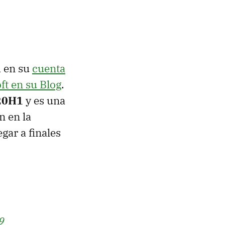
d en su
cuenta
ft en su Blog
.
 20H1
y es una
n en la
gar a finales
9