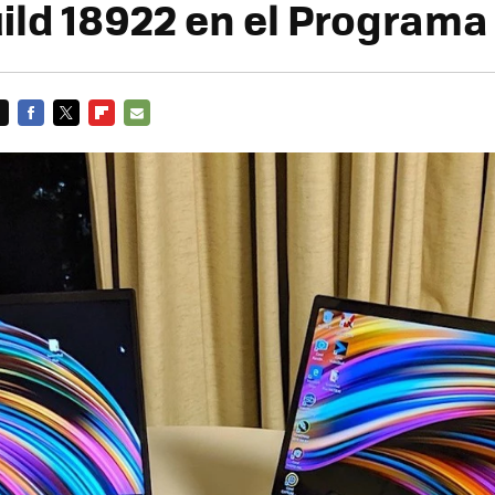
uild 18922 en el Programa
FACEBOOK
TWITTER
FLIPBOARD
E-
MAIL