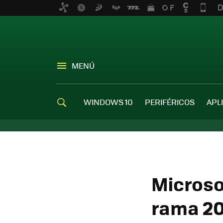
MENÚ
WINDOWS 10
PERIFÉRICOS
APL
Microsof
rama 20