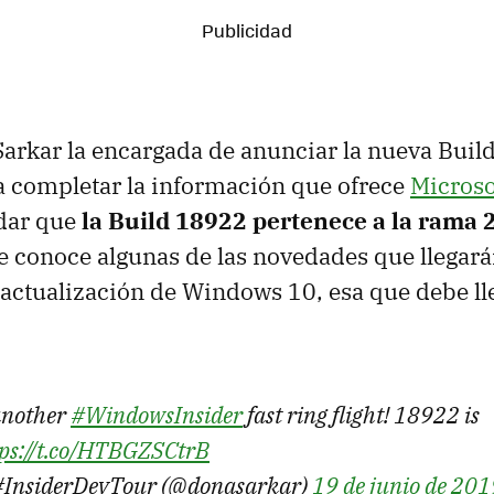
arkar la encargada de anunciar la nueva Buil
 completar la información que ofrece
Microso
dar que
la Build 18922 pertenece a la rama
 conoce algunas de las novedades que llegará
 actualización de Windows 10, esa que debe lle
 another
#WindowsInsider
fast ring flight! 18922 is
tps://t.co/HTBGZSCtrB
#InsiderDevTour (@donasarkar)
19 de junio de 201