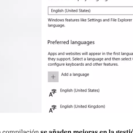
a compilación
se añaden mejoras en la gesti