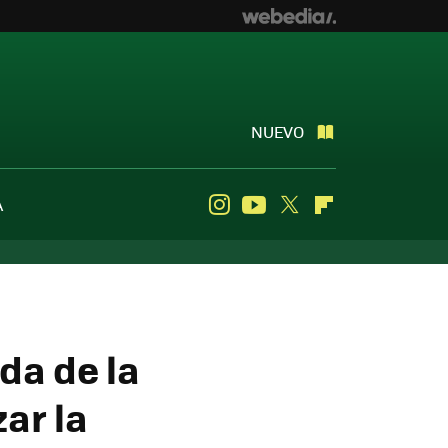
NUEVO
A
Instagram
Youtube
Twitter
Flipboard
da de la
ar la