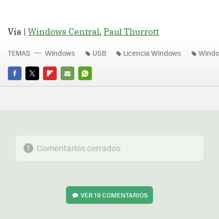
Vía |
Windows Central
,
Paul Thurrott
TEMAS
Windows
USB
Licencia Windows
Windo
FACEBOOK
TWITTER
FLIPBOARD
E-
WHATSAPP
MAIL
Comentarios cerrados
VER
19 COMENTARIOS