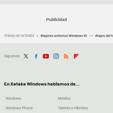
TEMAS DE INTERÉS
Mejores antivirus Windows 10
Atajos del 
Síguenos
Twit
Fac
You
Inst
RSS
Flip
ter
ebo
tub
agr
boa
ok
e
am
rd
En Xataka Windows hablamos de...
Windows
Móviles
Windows Phone
Tablets e Híbridos