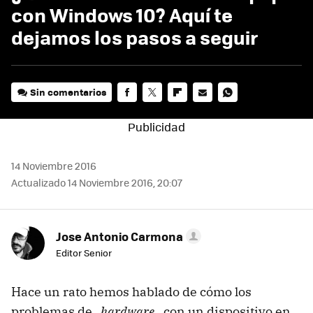
con Windows 10? Aquí te
dejamos los pasos a seguir
Sin comentarios
FACEBOOK
TWITTER
FLIPBOARD
E-
WHATSAPP
MAIL
14 Noviembre 2016
Actualizado 14 Noviembre 2016, 20:07
Jose Antonio Carmona
Editor Senior
Hace un rato hemos hablado de cómo los
problemas de
_hardware_
con un dispositivo en