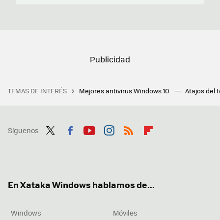
TEMAS DE INTERÉS
Mejores antivirus Windows 10
Atajos del 
Síguenos
Twit
Fac
You
Inst
RSS
Flip
ter
ebo
tub
agr
boa
ok
e
am
rd
En Xataka Windows hablamos de...
Windows
Móviles