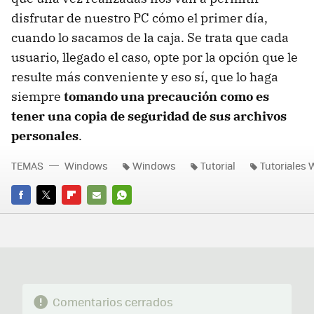
disfrutar de nuestro PC cómo el primer día,
cuando lo sacamos de la caja. Se trata que cada
usuario, llegado el caso, opte por la opción que le
resulte más conveniente y eso sí, que lo haga
siempre
tomando una precaución como es
tener una copia de seguridad de sus archivos
personales
.
TEMAS
Windows
Windows
Tutorial
Tutoriales
FACEBOOK
TWITTER
FLIPBOARD
E-
WHATSAPP
MAIL
Comentarios cerrados