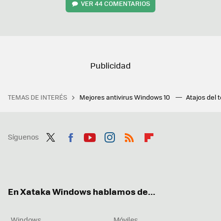
VER
44 COMENTARIOS
TEMAS DE INTERÉS
Mejores antivirus Windows 10
Atajos del 
Síguenos
Twit
Fac
You
Inst
RSS
Flip
ter
ebo
tub
agr
boa
ok
e
am
rd
En Xataka Windows hablamos de...
Windows
Móviles