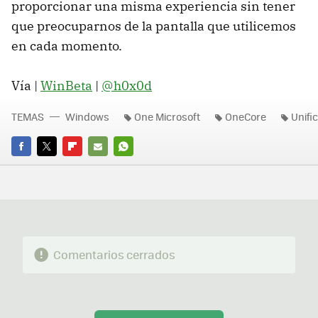
proporcionar una misma experiencia sin tener
que preocuparnos de la pantalla que utilicemos
en cada momento.
Vía |
WinBeta
|
@h0x0d
TEMAS
Windows
One Microsoft
OneCore
Unifi
FACEBOOK
TWITTER
FLIPBOARD
E-
WHATSAPP
MAIL
Comentarios cerrados