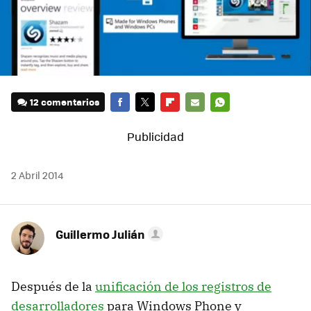
12 comentarios
FACEBOOK
TWITTER
FLIPBOARD
E-
WHATSAPP
MAIL
2 Abril 2014
Guillermo Julián
Después de la
unificación de los registros de
desarrolladores
para Windows Phone y