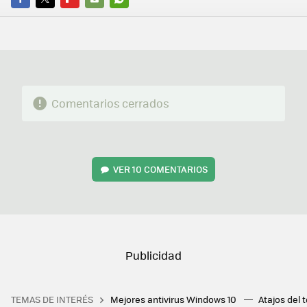
FACEBOOK
TWITTER
FLIPBOARD
E-
WHATSAPP
MAIL
Comentarios cerrados
VER
10 COMENTARIOS
TEMAS DE INTERÉS
Mejores antivirus Windows 10
Atajos del 