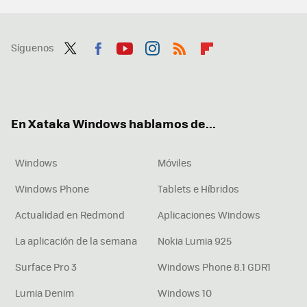
Síguenos
Twit
Fac
You
Inst
RSS
Flip
ter
ebo
tub
agr
boa
ok
e
am
rd
En Xataka Windows hablamos de...
Windows
Móviles
Windows Phone
Tablets e Híbridos
Actualidad en Redmond
Aplicaciones Windows
La aplicación de la semana
Nokia Lumia 925
Surface Pro 3
Windows Phone 8.1 GDR1
Lumia Denim
Windows 10