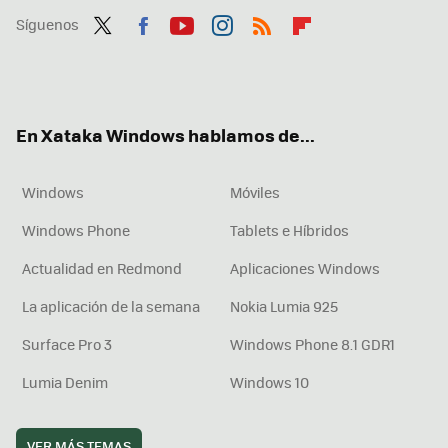
Síguenos
Twit
Fac
You
Inst
RSS
Flip
ter
ebo
tub
agr
boa
ok
e
am
rd
En Xataka Windows hablamos de...
Windows
Móviles
Windows Phone
Tablets e Híbridos
Actualidad en Redmond
Aplicaciones Windows
La aplicación de la semana
Nokia Lumia 925
Surface Pro 3
Windows Phone 8.1 GDR1
Lumia Denim
Windows 10
VER MÁS TEMAS