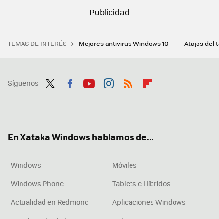
TEMAS DE INTERÉS
Mejores antivirus Windows 10
Atajos del 
Síguenos
Twit
Fac
You
Inst
RSS
Flip
ter
ebo
tub
agr
boa
ok
e
am
rd
En Xataka Windows hablamos de...
Windows
Móviles
Windows Phone
Tablets e Híbridos
Actualidad en Redmond
Aplicaciones Windows