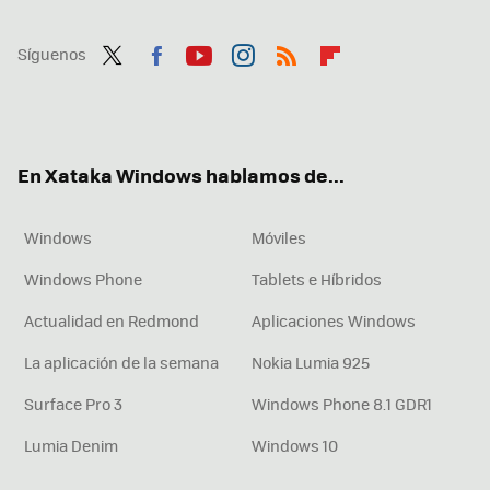
Síguenos
Twit
Fac
You
Inst
RSS
Flip
ter
ebo
tub
agr
boa
ok
e
am
rd
En Xataka Windows hablamos de...
Windows
Móviles
Windows Phone
Tablets e Híbridos
Actualidad en Redmond
Aplicaciones Windows
La aplicación de la semana
Nokia Lumia 925
Surface Pro 3
Windows Phone 8.1 GDR1
Lumia Denim
Windows 10