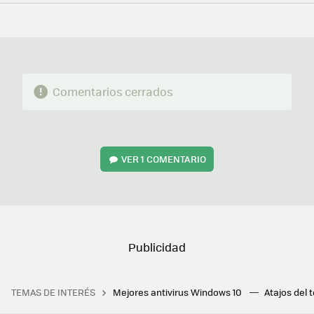
FACEBOOK
TWITTER
FLIPBOARD
E-
WHATSAPP
MAIL
Comentarios cerrados
VER
1 COMENTARIO
TEMAS DE INTERÉS
Mejores antivirus Windows 10
Atajos del 