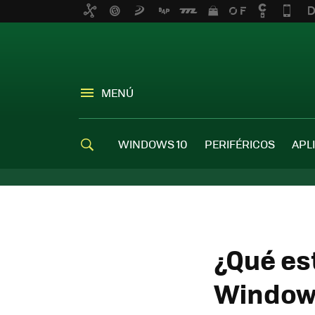
MENÚ
WINDOWS 10
PERIFÉRICOS
APL
¿Qué es
Window