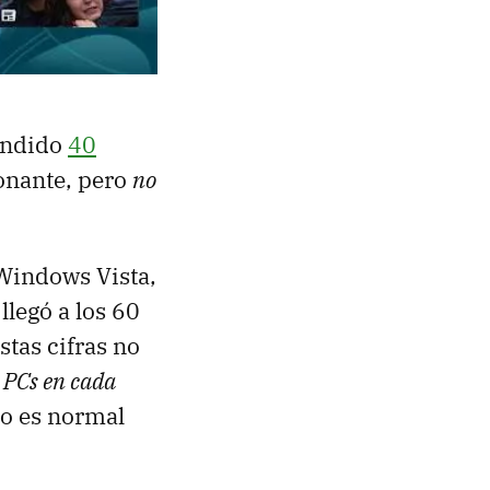
endido
40
ionante, pero
no
Windows Vista,
llegó a los 60
tas cifras no
e PCs en cada
to es normal