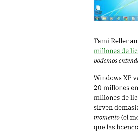
Tami Reller a
millones de li
podemos entende
Windows XP ve
20 millones en
millones de li
sirven demas
momento
(el m
que las licenc