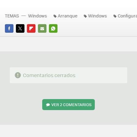
TEMAS
Windows
Arranque
Windows
Configur
FACEBOOK
TWITTER
FLIPBOARD
E-
WHATSAPP
MAIL
Comentarios cerrados
VER
2 COMENTARIOS