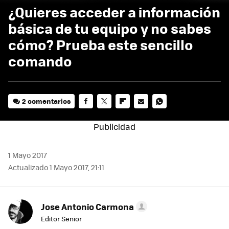
¿Quieres acceder a información
básica de tu equipo y no sabes
cómo? Prueba este sencillo
comando
2 comentarios
FACEBOOK
TWITTER
FLIPBOARD
E-
WHATSAPP
MAIL
1 Mayo 2017
Actualizado 1 Mayo 2017, 21:11
Jose Antonio Carmona
Editor Senior