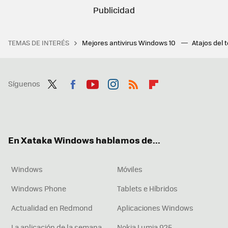
TEMAS DE INTERÉS
Mejores antivirus Windows 10
Atajos del 
Síguenos
Twit
Fac
You
Inst
RSS
Flip
ter
ebo
tub
agr
boa
ok
e
am
rd
En Xataka Windows hablamos de...
Windows
Móviles
Windows Phone
Tablets e Híbridos
Actualidad en Redmond
Aplicaciones Windows
La aplicación de la semana
Nokia Lumia 925