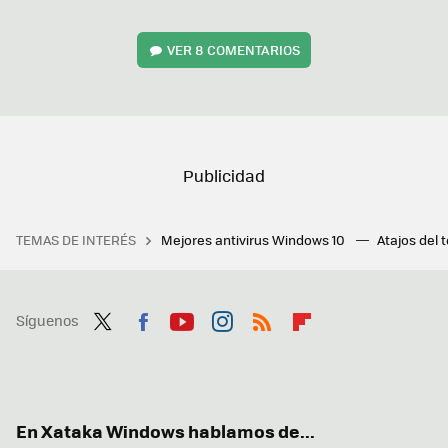
VER
8 COMENTARIOS
TEMAS DE INTERÉS
Mejores antivirus Windows 10
Atajos del 
Síguenos
Twit
Fac
You
Inst
RSS
Flip
ter
ebo
tub
agr
boa
ok
e
am
rd
En Xataka Windows hablamos de...