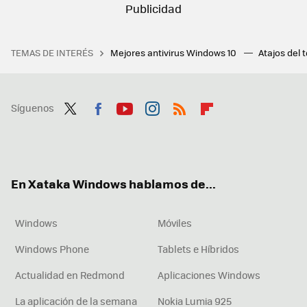
TEMAS DE INTERÉS
Mejores antivirus Windows 10
Atajos del 
Síguenos
Twit
Fac
You
Inst
RSS
Flip
ter
ebo
tub
agr
boa
ok
e
am
rd
En Xataka Windows hablamos de...
Windows
Móviles
Windows Phone
Tablets e Híbridos
Actualidad en Redmond
Aplicaciones Windows
La aplicación de la semana
Nokia Lumia 925