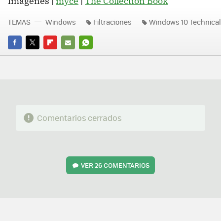
Imágenes |
myce
|
The Collection Book
TEMAS
Windows
Filtraciones
Windows 10 Technical
FACEBOOK
TWITTER
FLIPBOARD
E-
WHATSAPP
MAIL
Comentarios cerrados
VER
26 COMENTARIOS