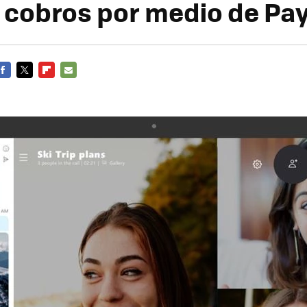
 cobros por medio de Pa
FACEBOOK
TWITTER
FLIPBOARD
E-
MAIL