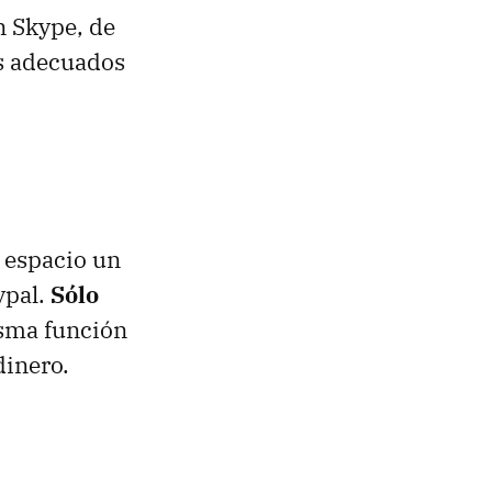
n Skype, de
es adecuados
 espacio un
ypal.
Sólo
sma función
dinero.