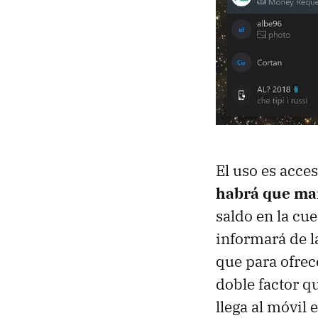
El uso es acce
habrá que ma
saldo en la cue
informará de l
que para ofrec
doble factor q
llega al móvil 