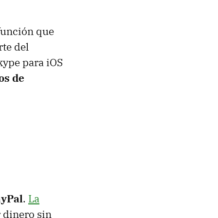
función que
te del
kype para iOS
ios de
ayPal
.
La
r dinero sin