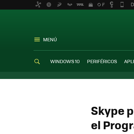
MENÚ
WINDOWS 10
PERIFÉRICOS
APL
Skype p
el Progr