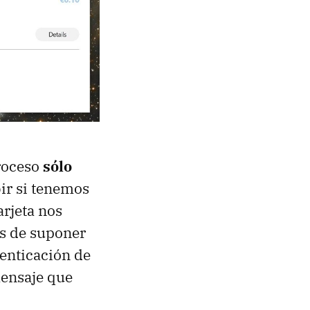
proceso
sólo
ir si tenemos
arjeta nos
Es de suponer
enticación de
mensaje que