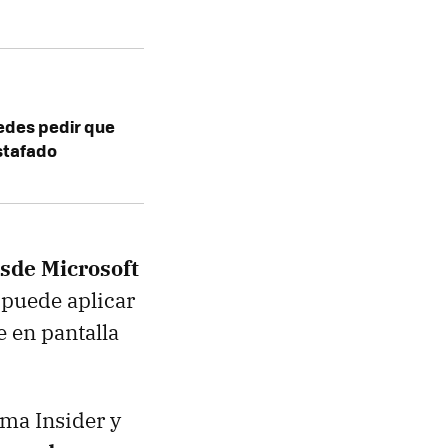
edes pedir que
estafado
sde Microsoft
e puede aplicar
e en pantalla
ama Insider y