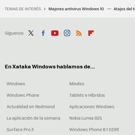
TEMAS DE INTERÉS
Mejores antivirus Windows 10
Atajos del 
Síguenos
Twit
Fac
You
Inst
RSS
Flip
ter
ebo
tub
agr
boa
ok
e
am
rd
En Xataka Windows hablamos de...
Windows
Móviles
Windows Phone
Tablets e Híbridos
Actualidad en Redmond
Aplicaciones Windows
La aplicación de la semana
Nokia Lumia 925
Surface Pro 3
Windows Phone 8.1 GDR1