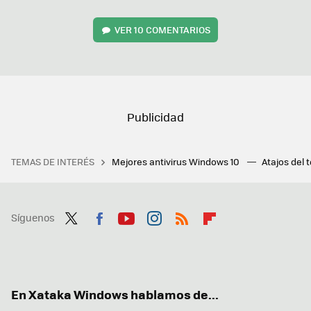
VER
10 COMENTARIOS
TEMAS DE INTERÉS
Mejores antivirus Windows 10
Atajos del 
Síguenos
Twit
Fac
You
Inst
RSS
Flip
ter
ebo
tub
agr
boa
ok
e
am
rd
En Xataka Windows hablamos de...