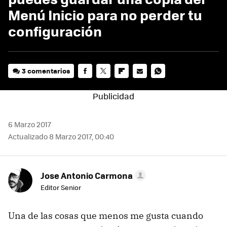
Menú Inicio para no perder tu
configuración
3 comentarios
FACEBOOK
TWITTER
FLIPBOARD
E-
WHATSAPP
MAIL
6 Marzo 2017
Actualizado 8 Marzo 2017, 00:40
Jose Antonio Carmona
Editor Senior
Una de las cosas que menos me gusta cuando