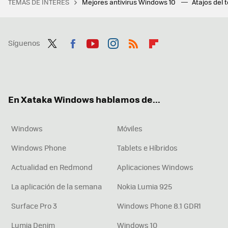
TEMAS DE INTERÉS
Mejores antivirus Windows 10
Atajos del 
Síguenos
Twit
Fac
You
Inst
RSS
Flip
ter
ebo
tub
agr
boa
ok
e
am
rd
En Xataka Windows hablamos de...
Windows
Móviles
Windows Phone
Tablets e Híbridos
Actualidad en Redmond
Aplicaciones Windows
La aplicación de la semana
Nokia Lumia 925
Surface Pro 3
Windows Phone 8.1 GDR1
Lumia Denim
Windows 10