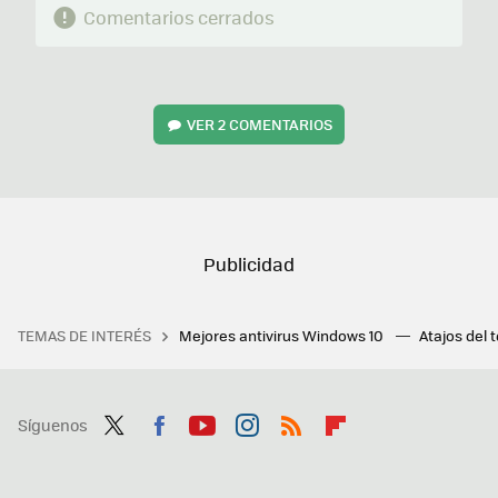
Comentarios cerrados
VER
2 COMENTARIOS
TEMAS DE INTERÉS
Mejores antivirus Windows 10
Atajos del 
Síguenos
Twit
Fac
You
Inst
RSS
Flip
ter
ebo
tub
agr
boa