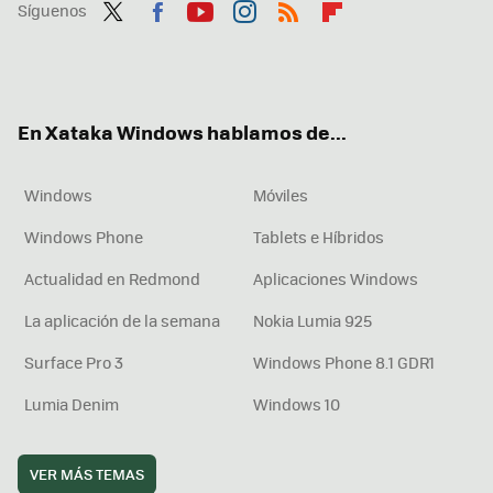
Síguenos
Twit
Fac
You
Inst
RSS
Flip
ter
ebo
tub
agr
boa
ok
e
am
rd
En Xataka Windows hablamos de...
Windows
Móviles
Windows Phone
Tablets e Híbridos
Actualidad en Redmond
Aplicaciones Windows
La aplicación de la semana
Nokia Lumia 925
Surface Pro 3
Windows Phone 8.1 GDR1
Lumia Denim
Windows 10
VER MÁS TEMAS