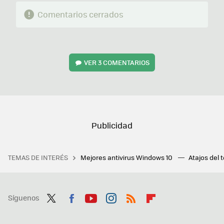
Comentarios cerrados
VER
3 COMENTARIOS
TEMAS DE INTERÉS
Mejores antivirus Windows 10
Atajos del 
Síguenos
Twit
Fac
You
Inst
RSS
Flip