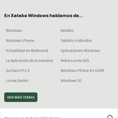
ter
ebo
tub
agr
boa
ok
e
am
rd
En Xataka Windows hablamos de...
Windows
Móviles
Windows Phone
Tablets e Híbridos
Actualidad en Redmond
Aplicaciones Windows
La aplicación de la semana
Nokia Lumia 925
Surface Pro 3
Windows Phone 8.1 GDR1
Lumia Denim
Windows 10
VER MÁS TEMAS