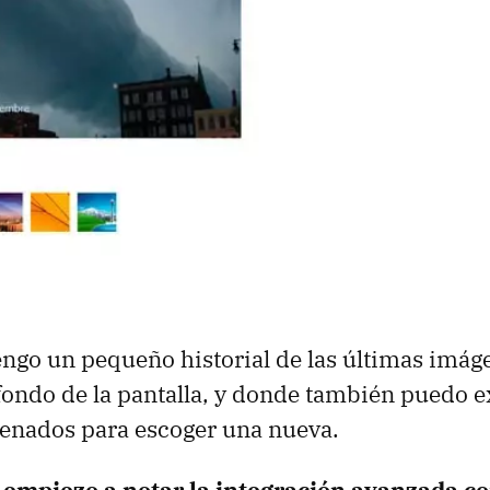
engo un pequeño historial de las últimas imág
fondo de la pantalla, y donde también puedo 
cenados para escoger una nueva.
 empiezo a notar la integración avanzada c