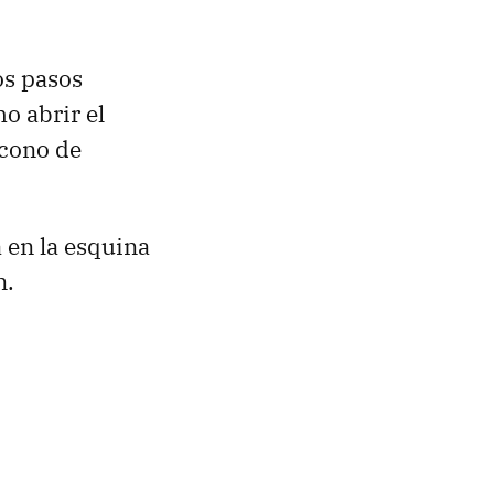
os pasos
o abrir el
icono de
 en la esquina
n.