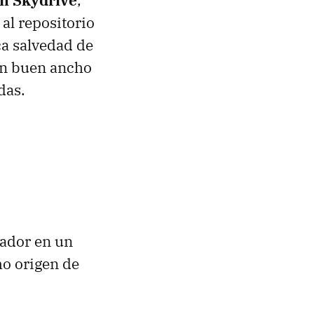
al repositorio
ca salvedad de
un buen ancho
das.
nador en un
mo origen de