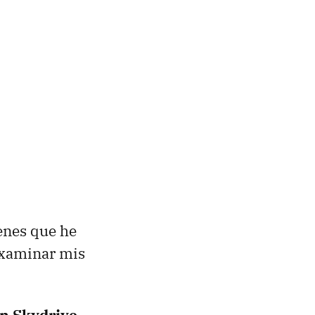
enes que he
examinar mis
on Skydrive
,