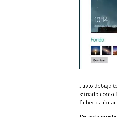
Justo debajo t
situado como 
ficheros alma
En este punto