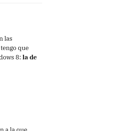
 las
 tengo que
ndows 8:
la de
n a la que