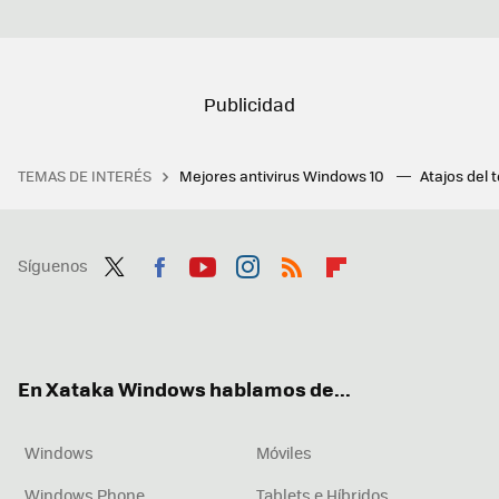
TEMAS DE INTERÉS
Mejores antivirus Windows 10
Atajos del 
Síguenos
Twit
Fac
You
Inst
RSS
Flip
ter
ebo
tub
agr
boa
ok
e
am
rd
En Xataka Windows hablamos de...
Windows
Móviles
Windows Phone
Tablets e Híbridos