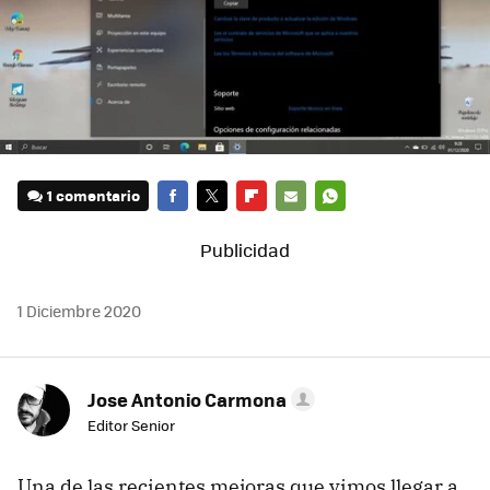
1 comentario
FACEBOOK
TWITTER
FLIPBOARD
E-
WHATSAPP
MAIL
1 Diciembre 2020
Jose Antonio Carmona
Editor Senior
Una de las recientes mejoras que vimos llegar a