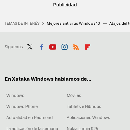
TEMAS DE INTERÉS
Mejores antivirus Windows 10
Atajos del 
Síguenos
Twit
Fac
You
Inst
RSS
Flip
ter
ebo
tub
agr
boa
ok
e
am
rd
En Xataka Windows hablamos de...
Windows
Móviles
Windows Phone
Tablets e Híbridos
Actualidad en Redmond
Aplicaciones Windows
La aplicación de la semana
Nokia Lumia 925