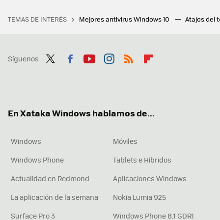
TEMAS DE INTERÉS
Mejores antivirus Windows 10
Atajos del 
Síguenos
Twit
Fac
You
Inst
RSS
Flip
ter
ebo
tub
agr
boa
ok
e
am
rd
En Xataka Windows hablamos de...
Windows
Móviles
Windows Phone
Tablets e Híbridos
Actualidad en Redmond
Aplicaciones Windows
La aplicación de la semana
Nokia Lumia 925
Surface Pro 3
Windows Phone 8.1 GDR1