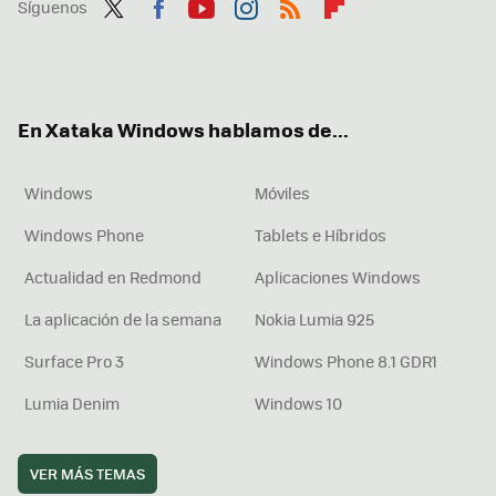
Síguenos
Twit
Fac
You
Inst
RSS
Flip
ter
ebo
tub
agr
boa
ok
e
am
rd
En Xataka Windows hablamos de...
Windows
Móviles
Windows Phone
Tablets e Híbridos
Actualidad en Redmond
Aplicaciones Windows
La aplicación de la semana
Nokia Lumia 925
Surface Pro 3
Windows Phone 8.1 GDR1
Lumia Denim
Windows 10
VER MÁS TEMAS