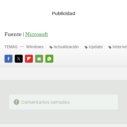
Fuente |
Microsoft
TEMAS
Windows
Actualización
Update
Interne
FACEBOOK
TWITTER
FLIPBOARD
E-
WHATSAPP
MAIL
Comentarios cerrados