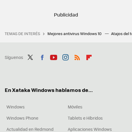
TEMAS DE INTERÉS
Mejores antivirus Windows 10
Atajos del 
Síguenos
Twit
Fac
You
Inst
RSS
Flip
ter
ebo
tub
agr
boa
ok
e
am
rd
En Xataka Windows hablamos de...
Windows
Móviles
Windows Phone
Tablets e Híbridos
Actualidad en Redmond
Aplicaciones Windows