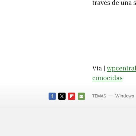
través de una s
Vía |
wpcentra
conocidas
TEMAS
Windows
FACEBOOK
TWITTER
FLIPBOARD
E-
MAIL