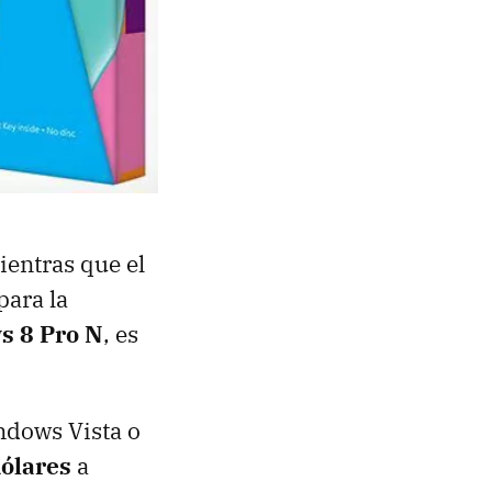
ientras que el
para la
 8 Pro N
, es
ndows Vista o
dólares
a