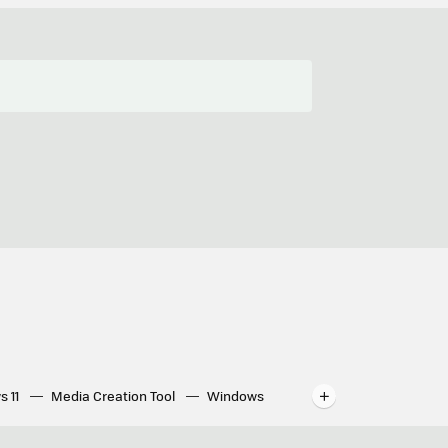
s 11
Media Creation Tool
Windows
indows
WhatsApp para ordenador