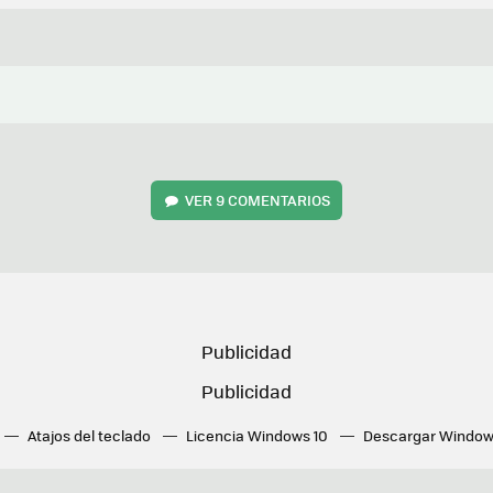
VER
9 COMENTARIOS
Atajos del teclado
Licencia Windows 10
Descargar Window
ué tarjeta gráfica tengo
Fórmulas Excel
DirectX
Fondos W
OneDrive
Nuevos Surface