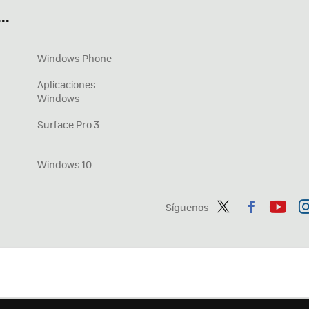
..
Windows Phone
Aplicaciones
Windows
Surface Pro 3
Windows 10
Síguenos
Twit
Fac
You
In
ter
ebo
tub
ag
ok
e
a