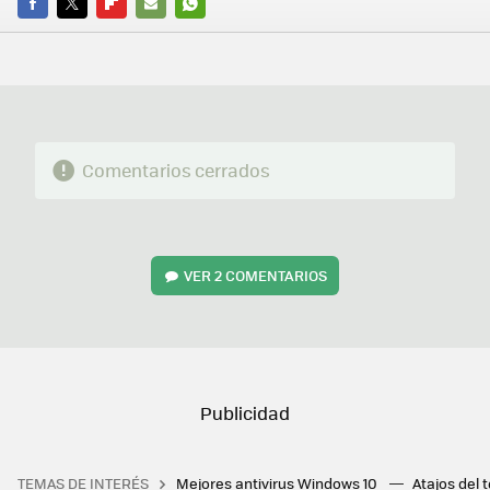
FACEBOOK
TWITTER
FLIPBOARD
E-
WHATSAPP
MAIL
Comentarios cerrados
VER
2 COMENTARIOS
TEMAS DE INTERÉS
Mejores antivirus Windows 10
Atajos del 