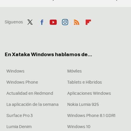
Síguenos
Twit
Fac
You
Inst
RSS
Flip
ter
ebo
tub
agr
boa
ok
e
am
rd
En Xataka Windows hablamos de...
Windows
Móviles
Windows Phone
Tablets e Híbridos
Actualidad en Redmond
Aplicaciones Windows
La aplicación de la semana
Nokia Lumia 925
Surface Pro 3
Windows Phone 8.1 GDR1
Lumia Denim
Windows 10