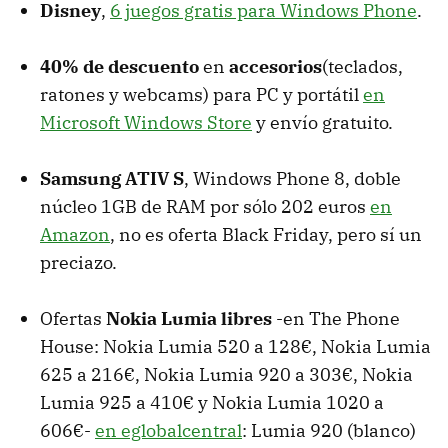
Disney
,
6 juegos gratis para Windows Phone
.
40% de descuento
en
accesorios
(teclados,
ratones y webcams) para PC y portátil
en
Microsoft Windows Store
y envío gratuito.
Samsung ATIV S
, Windows Phone 8, doble
núcleo 1GB de RAM por sólo 202 euros
en
Amazon
, no es oferta Black Friday, pero sí un
preciazo.
Ofertas
Nokia Lumia libres
-en The Phone
House: Nokia Lumia 520 a 128€, Nokia Lumia
625 a 216€, Nokia Lumia 920 a 303€, Nokia
Lumia 925 a 410€ y Nokia Lumia 1020 a
606€-
en eglobalcentral
: Lumia 920 (blanco)