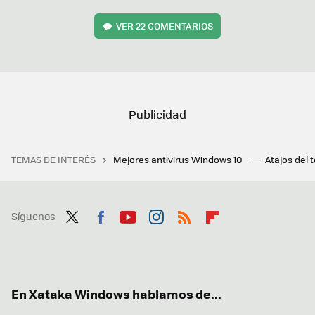
VER
22 COMENTARIOS
TEMAS DE INTERÉS
Mejores antivirus Windows 10
Atajos del 
Síguenos
Twit
Fac
You
Inst
RSS
Flip
ter
ebo
tub
agr
boa
ok
e
am
rd
En Xataka Windows hablamos de...