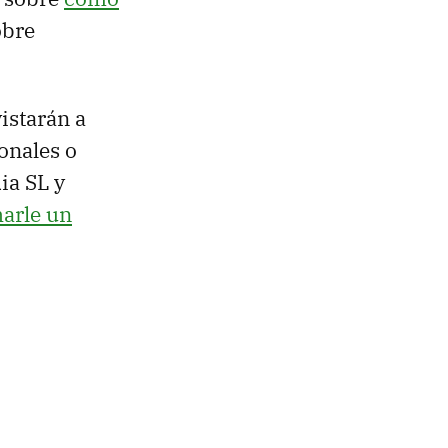
obre
istarán a
onales o
ia SL y
arle un