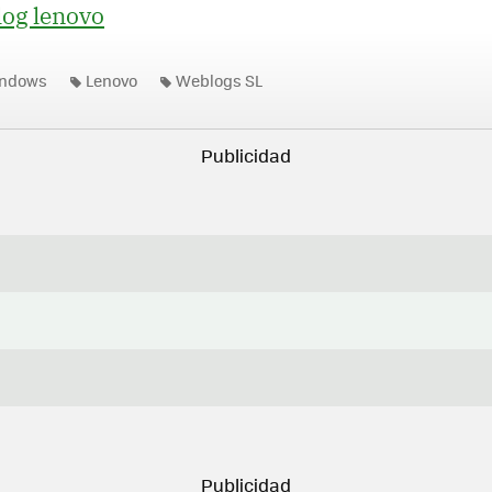
log lenovo
indows
Lenovo
Weblogs SL