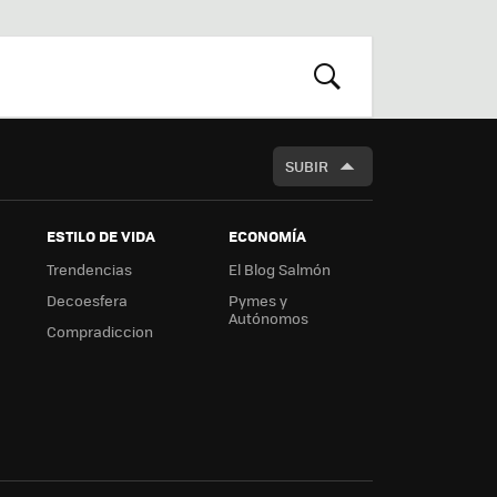
st
RSS
Flip
r
boa
m
rd
BUSCAR
SUBIR
ESTILO DE VIDA
ECONOMÍA
Trendencias
El Blog Salmón
Decoesfera
Pymes y
Autónomos
Compradiccion