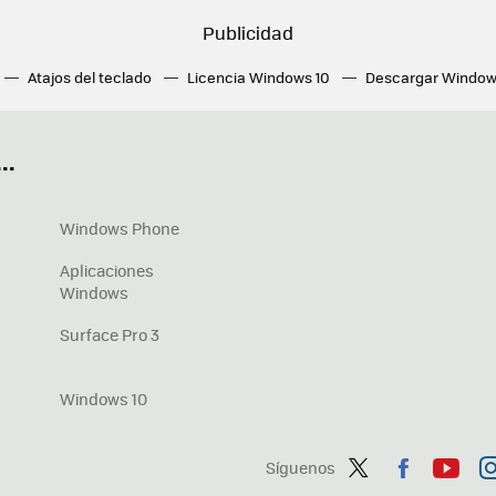
Atajos del teclado
Licencia Windows 10
Descargar Window
ué tarjeta gráfica tengo
Fórmulas Excel
DirectX
Fondos W
OneDrive
Nuevos Surface
..
Windows Phone
Aplicaciones
Windows
Surface Pro 3
Windows 10
Síguenos