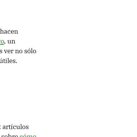
 hacen
vo
, un
s ver no sólo
tiles.
; artículos
 sobre
cómo