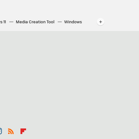
s 11
Media Creation Tool
Windows
indows
WhatsApp para ordenador