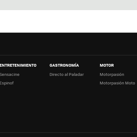
Twit
Fac
You
In
ter
ebo
tub
ag
ok
e
a
ENTRETENIMIENTO
GASTRONOMÍA
MOTOR
Sensacine
Directo al Paladar
Motorpasión
Espinof
Motorpasión Moto