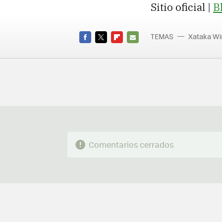
Sitio oficial |
B
TEMAS
Xataka W
FACEBOOK
TWITTER
FLIPBOARD
E-
MAIL
Comentarios cerrados