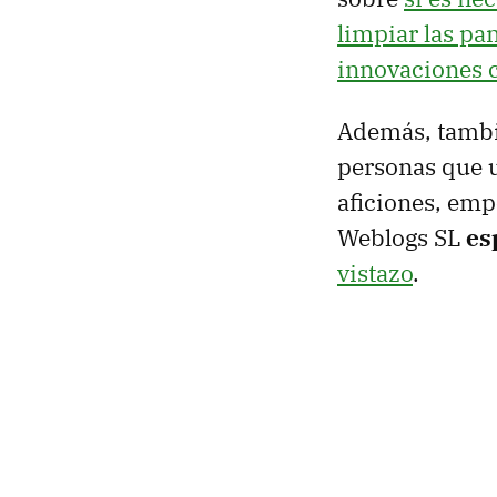
limpiar las pan
innovaciones 
Además, tambié
personas que u
aficiones, em
Weblogs SL
es
vistazo
.