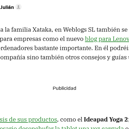
 Julián
 la familia Xataka, en Weblogs SL también se
 para empresas como el nuevo
blog para Leno
ordenadores bastante importante. En él podréi
 compañía sino también otros consejos y guías ú
isis de sus productos
, como el
Ideapad Yoga 2
cesario desenchufar la tablet una vez cargada
o