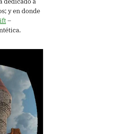
a dedicado a
os; y en donde
ift
–
tética.