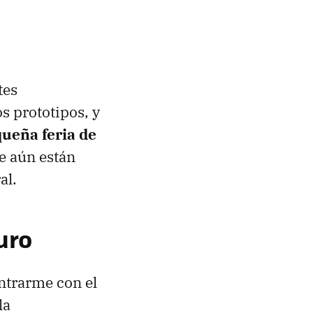
tes
 prototipos, y
ueña feria de
e aún están
al.
uro
ontrarme con el
la