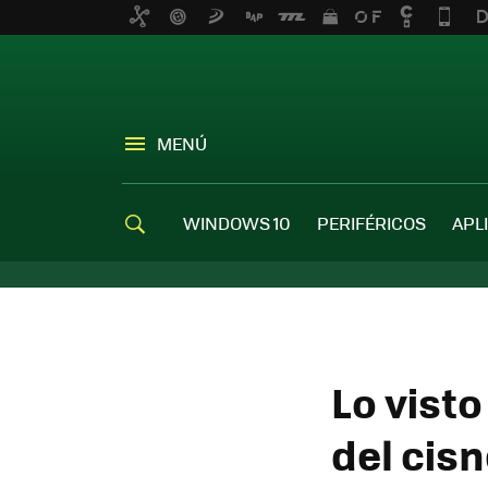
MENÚ
WINDOWS 10
PERIFÉRICOS
APL
Lo visto
del cis