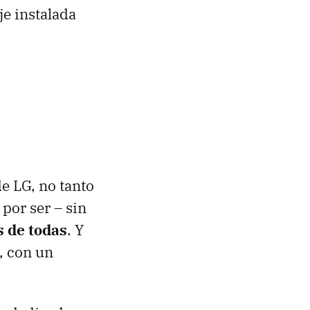
je instalada
de LG, no tanto
por ser – sin
s de todas
. Y
, con un