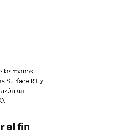
e las manos,
na Surface RT y
orazón un
O.
 el fin