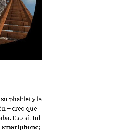
su phablet y la
ón – creo que
aba. Eso sí,
tal
os smartphone
;