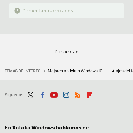
Comentarios cerrados
TEMAS DE INTERÉS
Mejores antivirus Windows 10
Atajos del 
Síguenos
Twit
Fac
You
Inst
RSS
Flip
ter
ebo
tub
agr
boa
ok
e
am
rd
En Xataka Windows hablamos de...