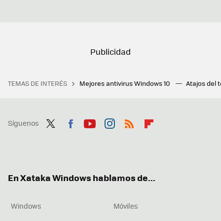
TEMAS DE INTERÉS
Mejores antivirus Windows 10
Atajos del 
Síguenos
Twit
Fac
You
Inst
RSS
Flip
ter
ebo
tub
agr
boa
ok
e
am
rd
En Xataka Windows hablamos de...
Windows
Móviles